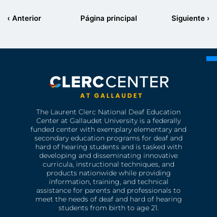
a los demás. Cuando las personas
comprenden mejor a los niños sordos e
‹ Anterior
Página principal
Siguiente ›
hipoacúsicos, están más capacitadas para
apoyarlos y más dispuestas a ayudarlos a
crecer y alcanzar metas importantes en
su desarrollo.
The Laurent Clerc National Deaf Education
Center at Gallaudet University is a federally
funded center with exemplary elementary and
secondary education programs for deaf and
hard of hearing students and is tasked with
developing and disseminating innovative
curricula, instructional techniques, and
products nationwide while providing
information, training, and technical
assistance for parents and professionals to
meet the needs of deaf and hard of hearing
students from birth to age 21.