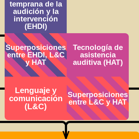
temprana de la
audición y la
intervención
(EHDI)
Superposiciones
Tecnología de
entre EHDI, L&C
asistencia
y HAT
auditiva (HAT)
Lenguaje y
Superposiciones
comunicación
entre L&C y HAT
(L&C)