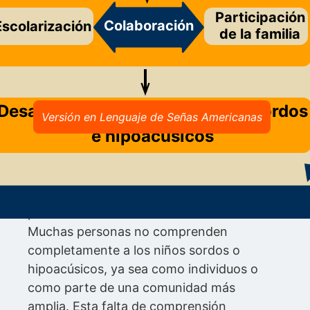
Participación
Colaboración
Escolarización
de la familia
Comprensión social
Desarrollo y potencial de niños sordos
Versión en Lenguaje de Señas Americanas
e hipoacúsicos
En la parte superior del modelo está la
idea de que la forma en que la sociedad
entiende lo que significa ser sordo o tener
pérdida auditiva afecta todo lo demás.
Muchas personas no comprenden
completamente a los niños sordos o
hipoacúsicos, ya sea como individuos o
como parte de una comunidad más
amplia. Esta falta de comprensión