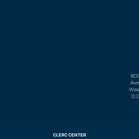
800
Ave
Was
D.
CLERC CENTER