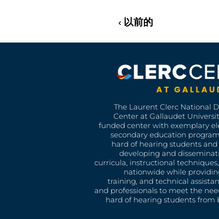
‹ 以前的
The Laurent Clerc National 
Center at Gallaudet University
funded center with exemplary e
secondary education program
hard of hearing students and 
developing and disseminat
curricula, instructional technique
nationwide while providin
training, and technical assista
and professionals to meet the nee
hard of hearing students from b