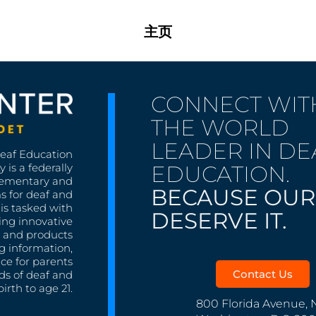
主页
CONNECT WIT
THE WORLD
LEADER IN DE
Deaf Education
EDUCATION.
 is a federally
lementary and
BECAUSE OUR
s for deaf and
is tasked with
DESERVE IT.
ing innovative
s, and products
g information,
nce for parents
Contact Us
ds of deaf and
irth to age 21.
800 Florida Avenue, 